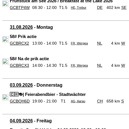
Frühstück am See 2026 / Breakfast at the Lake 2026
GCBTP4W
08:30 - 12:00
T1.5
DE
402 km
SE
HE, Trebur
31.08.2026
- Montag
58# Prik actie
GCBRCX2
13:00 - 14:00
T1.5
NL
4 km
W
FR, Wergea
58# Na de prik actie
GCBRCX3
14:00 - 14:30
T1.5
NL
4 km
W
FR, Wergea
03.09.2026
- Donnerstag
🇨🇭🍻| Feierabendbier - Stadtwächter
GCBQH6D
19:00 - 21:00
T1
CH
658 km
S
AG, Aarau
04.09.2026
- Freitag