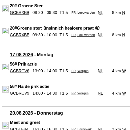
20# Groene Ster
GCBRXB9
08:30 - 09:30
T1.5
NL
8 km
N
FR, Leeuwarden
20#Groene ster: ûnsinnich healoere praat 🥱
GCBRXBE
09:30 - 10:00
T1.5
NL
8 km
N
FR, Leeuwarden
17.08.2026
- Montag
56# Prik actie
GCBRCV6
13:00 - 14:00
T1.5
NL
4 km
W
FR, Wergea
56# Na de prik actie
GCBRCV9
14:00 - 14:30
T1.5
NL
4 km
W
FR, Wergea
20.08.2026
- Donnerstag
Meet and greet
GCBTF94
16:00 - 16:30
T1.5
NL
3 km
SE
FR, Earnewâld