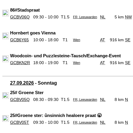
86#Stadspraat
GCBV06Q
09:30 - 10:00
T1.5
NL
5 km
NW
FR, Leeuwarden
Hornbert goes Vienna
GCB6Y65
10:00 - 18:00
T1
AT
916 km
SE
Wien
Woodcoin- und Puzzlesteine-Tausch/Exchange-Event
GCBKN2R
18:00 - 19:00
T1
AT
916 km
SE
Wien
27.09.2026
- Sonntag
25# Groene Ster
GCBV05Q
08:30 - 09:30
T1.5
NL
8 km
N
FR, Leeuwarden
25#Groene ster: ûnsinnich healoere praat 🥱
GCBV05T
09:30 - 10:00
T1.5
NL
8 km
N
FR, Leeuwarden