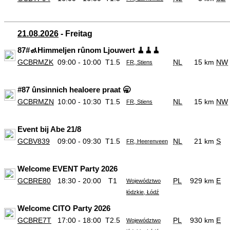
21.08.2026
- Freitag
87#🚮Himmeljen rûnom Ljouwert 🧹🧹🧹
GCBRMZK
09:00 - 10:00
T1.5
NL
15 km
NW
FR, Stiens
#87 ûnsinnich healoere praat 🥱
GCBRMZN
10:00 - 10:30
T1.5
NL
15 km
NW
FR, Stiens
Event bij Abe 21/8
GCBV839
09:00 - 09:30
T1.5
NL
21 km
S
FR, Heerenveen
Welcome EVENT Party 2026
GCBRE80
18:30 - 20:00
T1
PL
929 km
E
Województwo
łódzkie, Łódź
Welcome CITO Party 2026
GCBRE7T
17:00 - 18:00
T2.5
PL
930 km
E
Województwo