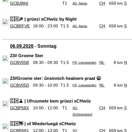
GCBJ8K6
T1
CH
658 km
S
AG, Aarau
🇨🇭🎉 | grüezi sCHwiiz by Night
GCBRFVE
18:00 - 23:00
T1.5
CH
658 km
S
AG, Aarau
06.09.2026
- Sonntag
23# Groene Ster
GCBV05B
08:30 - 09:30
T1.5
NL
8 km
N
FR, Leeuwarden
23#Groene ster: ûnsinnich healoere praat 🥱
GCBV05D
09:30 - 10:00
T1.5
NL
8 km
N
FR, Leeuwarden
🇨🇭🧹 | Ufruumete bem grüezi sCHwiiz
GCBP58X
10:00 - 12:00
T1
CH
659 km
S
SO,
Schönenwerd
🇨🇭👋 | uf Wiederluegä sCHwiiz
GCBR681
12:00 - 13:00
T1
CH
659 km
S
SO,