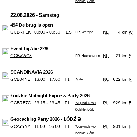
łódzkie, Łódź
22.08.2026
- Samstag
49# De brug is open
GCBRPEK
09:00 - 09:30
T1.5
NL
4 km
W
FR, Wergea
Event bij Abe 22/8
GCBVWC3
NL
21 km
S
FR, Heerenveen
SCANDINAVIA 2026
GCB84NE
13:00 - 17:00
T1
NO
622 km
N
Agder
Łódzkie Midnight Express Party 2026
GCBRE7G
23:15 - 23:45
T1
PL
929 km
E
Województwo
łódzkie, Łódź
Geocaching Party 2026 - ŁÓDŹ 🎬
GCAYYYY
11:00 - 16:00
T1
PL
931 km
E
Województwo
łódzkie, Łódź