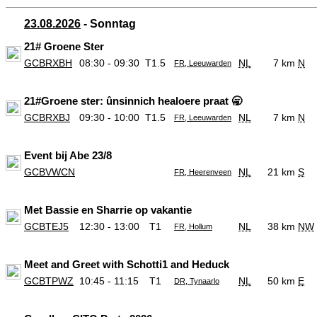
23.08.2026
- Sonntag
21# Groene Ster
GCBRXBH
08:30 - 09:30
T1.5
NL
7 km
N
FR, Leeuwarden
21#Groene ster: ûnsinnich healoere praat 🥱
GCBRXBJ
09:30 - 10:00
T1.5
NL
7 km
N
FR, Leeuwarden
Event bij Abe 23/8
GCBVWCN
NL
21 km
S
FR, Heerenveen
Met Bassie en Sharrie op vakantie
GCBTEJ5
12:30 - 13:00
T1
NL
38 km
NW
FR, Hollum
Meet and Greet with Schotti1 and Heduck
GCBTPWZ
10:45 - 11:15
T1
NL
50 km
E
DR, Tynaarlo