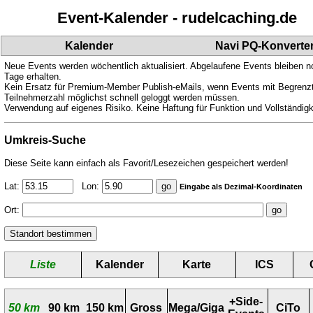
Event-Kalender - rudelcaching.de
Kalender
Navi PQ-Konverte
Neue Events werden wöchentlich aktualisiert. Abgelaufene Events bleiben n
Tage erhalten.
Kein Ersatz für Premium-Member Publish-eMails, wenn Events mit Begrenz
Teilnehmerzahl möglichst schnell geloggt werden müssen.
Verwendung auf eigenes Risiko. Keine Haftung für Funktion und Vollständigk
Umkreis-Suche
Diese Seite kann einfach als Favorit/Lesezeichen gespeichert werden!
Lat:
Lon:
Eingabe als Dezimal-Koordinaten
Ort:
Liste
Kalender
Karte
ICS
+Side-
50 km
90 km
150 km
Gross
Mega/Giga
CiTo