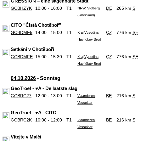
GRESSION – eine sagenhafte Stadt
GCBHZYK
10:00 - 16:00
T1
DE
265 km
S
NRW, Stolberg
(Rheinland)
CITO "Čistá Chotěboř"
GCBDMF5
14:00 - 15:00
T1
CZ
776 km
SE
Kraj Vysočina,
Havlíčkův Brod
Setkání v Chotěboři
GCBDMFE
15:00 - 15:30
T1
CZ
776 km
SE
Kraj Vysočina,
Havlíčkův Brod
04.10.2026
- Sonntag
GeoTroef - ♥️A - De laatste slag
GCBRC27
12:00 - 13:00
T1
BE
216 km
S
Vlaanderen,
Vosselaar
GeoTroef - ♥️A - CITO
GCBRC2K
10:00 - 12:00
T1
BE
216 km
S
Vlaanderen,
Vosselaar
Vítejte v Malči