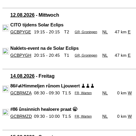
12.08.2026
- Mittwoch
CITO tijdens Solar Eclips
GCBPYGE
19:15 - 20:15
T2
NL
47 km
E
GR, Groningen
Naklets-event na de Solar Eclips
GCBPYGH
20:15 - 20:45
T1
NL
47 km
E
GR, Groningen
14.08.2026
- Freitag
86#🚮Himmeljen rûnom Ljouwert 🧹🧹🧹
GCBRMZA
08:30 - 09:30
T1.5
NL
0 km
W
FR, Warten
#86 ûnsinnich healoere praat 🥱
GCBRMZD
09:30 - 10:00
T1.5
NL
0 km
W
FR, Warten