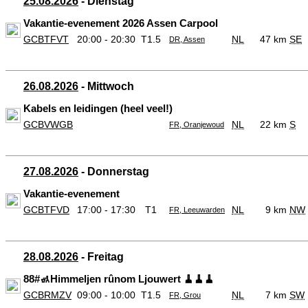
25.08.2026
- Dienstag
Vakantie-evenement 2026 Assen Carpool
GCBTFVT
20:00 - 20:30
T1.5
NL
47 km
SE
DR, Assen
26.08.2026
- Mittwoch
Kabels en leidingen (heel veel!)
GCBVWGB
NL
22 km
S
FR, Oranjewoud
27.08.2026
- Donnerstag
Vakantie-evenement
GCBTFVD
17:00 - 17:30
T1
NL
9 km
NW
FR, Leeuwarden
28.08.2026
- Freitag
88#🚮Himmeljen rûnom Ljouwert 🧹🧹🧹
GCBRMZV
09:00 - 10:00
T1.5
NL
7 km
SW
FR, Grou