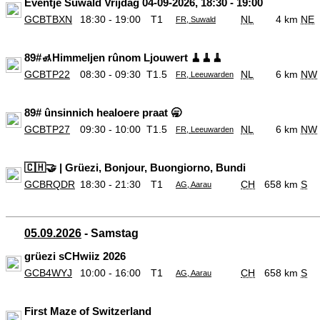
Eventje Suwâld Vrijdag 04-09-2026, 18:30 - 19:00
GCBTBXN
18:30 - 19:00
T1
NL
4 km
NE
FR, Suwald
89#🚮Himmeljen rûnom Ljouwert 🧹🧹🧹
GCBTP22
08:30 - 09:30
T1.5
NL
6 km
NW
FR, Leeuwarden
89# ûnsinnich healoere praat 🥱
GCBTP27
09:30 - 10:00
T1.5
NL
6 km
NW
FR, Leeuwarden
🇨🇭🤝 | Grüezi, Bonjour, Buongiorno, Bundi
GCBRQDR
18:30 - 21:30
T1
CH
658 km
S
AG, Aarau
05.09.2026
- Samstag
grüezi sCHwiiz 2026
GCB4WYJ
10:00 - 16:00
T1
CH
658 km
S
AG, Aarau
First Maze of Switzerland