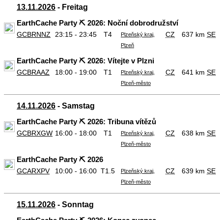
13.11.2026
- Freitag
EarthCache Party ⛏️ 2026: Noční dobrodružství
GCBRNNZ
23:15 - 23:45
T4
CZ
637 km
SE
Plzeňský kraj,
Plzeň
EarthCache Party ⛏️ 2026: Vítejte v Plzni
GCBRAAZ
18:00 - 19:00
T1
CZ
641 km
SE
Plzeňský kraj,
Plzeň-město
14.11.2026
- Samstag
EarthCache Party ⛏️ 2026: Tribuna vítězů
GCBRXGW
16:00 - 18:00
T1
CZ
638 km
SE
Plzeňský kraj,
Plzeň-město
EarthCache Party ⛏️ 2026
GCARXPV
10:00 - 16:00
T1.5
CZ
639 km
SE
Plzeňský kraj,
Plzeň-město
15.11.2026
- Sonntag