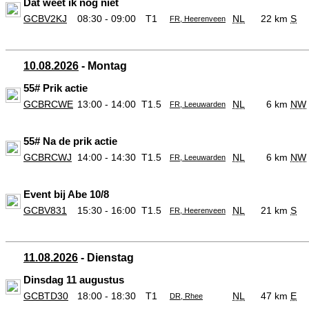
Dat weet ik nog niet
GCBV2KJ
08:30 - 09:00
T1
NL
22 km
S
FR, Heerenveen
10.08.2026
- Montag
55# Prik actie
GCBRCWE
13:00 - 14:00
T1.5
NL
6 km
NW
FR, Leeuwarden
55# Na de prik actie
GCBRCWJ
14:00 - 14:30
T1.5
NL
6 km
NW
FR, Leeuwarden
Event bij Abe 10/8
GCBV831
15:30 - 16:00
T1.5
NL
21 km
S
FR, Heerenveen
11.08.2026
- Dienstag
Dinsdag 11 augustus
GCBTD30
18:00 - 18:30
T1
NL
47 km
E
DR, Rhee