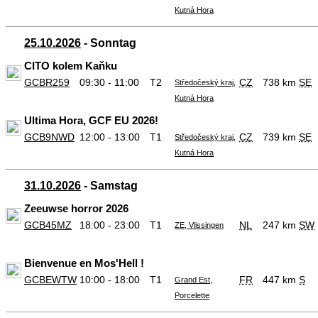
Kutná Hora
25.10.2026
- Sonntag
CITO kolem Kaňku
GCBR259
09:30 - 11:00
T2
CZ
738 km
SE
Středočeský kraj,
Kutná Hora
Ultima Hora, GCF EU 2026!
GCB9NWD
12:00 - 13:00
T1
CZ
739 km
SE
Středočeský kraj,
Kutná Hora
31.10.2026
- Samstag
Zeeuwse horror 2026
GCB45MZ
18:00 - 23:00
T1
NL
247 km
SW
ZE, Vlissingen
Bienvenue en Mos'Hell !
GCBEWTW
10:00 - 18:00
T1
FR
447 km
S
Grand Est,
Porcelette