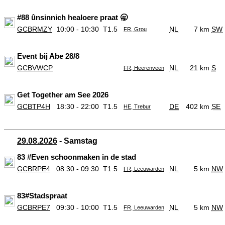
#88 ûnsinnich healoere praat 🥱
GCBRMZY
10:00 - 10:30
T1.5
NL
7 km
SW
FR, Grou
Event bij Abe 28/8
GCBVWCP
NL
21 km
S
FR, Heerenveen
Get Together am See 2026
GCBTP4H
18:30 - 22:00
T1.5
DE
402 km
SE
HE, Trebur
29.08.2026
- Samstag
83 #Even schoonmaken in de stad
GCBRPE4
08:30 - 09:30
T1.5
NL
5 km
NW
FR, Leeuwarden
83#Stadspraat
GCBRPE7
09:30 - 10:00
T1.5
NL
5 km
NW
FR, Leeuwarden