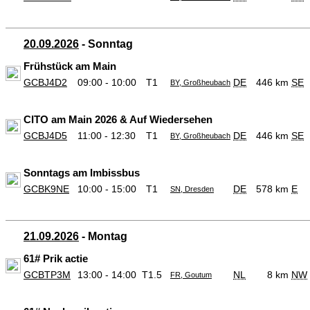
20.09.2026
- Sonntag
Frühstück am Main
GCBJ4D2
09:00 - 10:00
T1
DE
446 km
SE
BY, Großheubach
CITO am Main 2026 & Auf Wiedersehen
GCBJ4D5
11:00 - 12:30
T1
DE
446 km
SE
BY, Großheubach
Sonntags am Imbissbus
GCBK9NE
10:00 - 15:00
T1
DE
578 km
E
SN, Dresden
21.09.2026
- Montag
61# Prik actie
GCBTP3M
13:00 - 14:00
T1.5
NL
8 km
NW
FR, Goutum