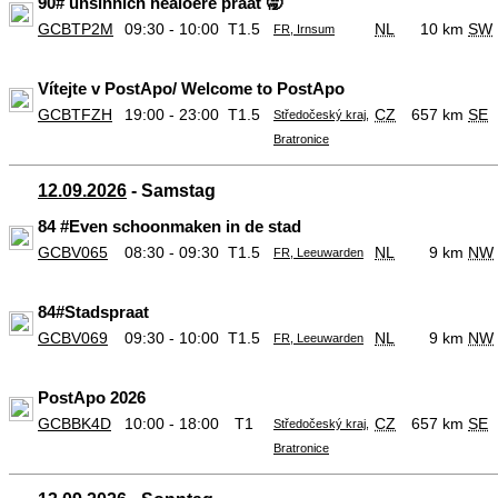
90# ûnsinnich healoere praat 🥱
GCBTP2M
09:30 - 10:00
T1.5
NL
10 km
SW
FR, Irnsum
Vítejte v PostApo/ Welcome to PostApo
GCBTFZH
19:00 - 23:00
T1.5
CZ
657 km
SE
Středočeský kraj,
Bratronice
12.09.2026
- Samstag
84 #Even schoonmaken in de stad
GCBV065
08:30 - 09:30
T1.5
NL
9 km
NW
FR, Leeuwarden
84#Stadspraat
GCBV069
09:30 - 10:00
T1.5
NL
9 km
NW
FR, Leeuwarden
PostApo 2026
GCBBK4D
10:00 - 18:00
T1
CZ
657 km
SE
Středočeský kraj,
Bratronice