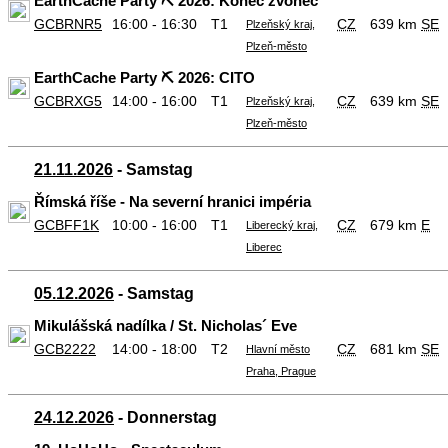
EarthCache Party ⛏️ 2026: Konec zvonec
GCBRNR5
16:00 - 16:30
T1
CZ
639 km
SE
Plzeňský kraj,
Plzeň-město
EarthCache Party ⛏️ 2026: CITO
GCBRXG5
14:00 - 16:00
T1
CZ
639 km
SE
Plzeňský kraj,
Plzeň-město
21.11.2026
- Samstag
Římská říše - Na severní hranici impéria
GCBFF1K
10:00 - 16:00
T1
CZ
679 km
E
Liberecký kraj,
Liberec
05.12.2026
- Samstag
Mikulášská nadílka / St. Nicholas´ Eve
GCB2222
14:00 - 18:00
T2
CZ
681 km
SE
Hlavní město
Praha, Prague
24.12.2026
- Donnerstag