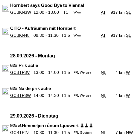
Hornbert says Good Bye to Vienna!
GCBKN3W
12:00 - 13:00
T1
AT
917 km
SE
Wien
CITO - Aufräumen mit Hornbert
GCBKN48
09:30 - 11:30
T1.5
AT
917 km
SE
Wien
28.09.2026
- Montag
62# Prik actie
GCBTP3V
13:00 - 14:00
T1.5
NL
4 km
W
FR, Wergea
62# Na de prik actie
GCBTP3W
14:00 - 14:30
T1.5
NL
4 km
W
FR, Wergea
29.09.2026
- Dienstag
92#🚮Himmeljen rûnom Ljouwert 🧹🧹🧹
GCBTP2Z
10:30 - 11:30
T1.5
NL
7 km
NW
FR, Goutum