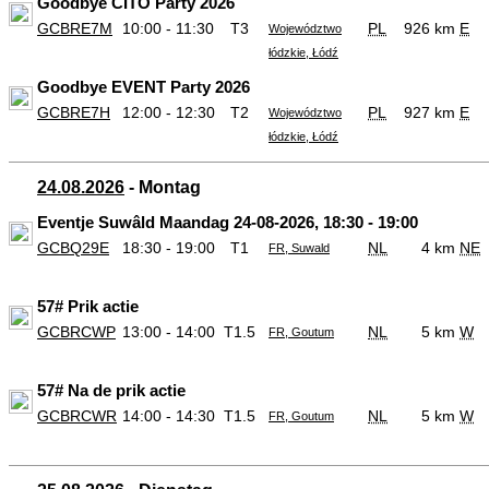
Goodbye CITO Party 2026
GCBRE7M
10:00 - 11:30
T3
PL
926 km
E
Województwo
łódzkie, Łódź
Goodbye EVENT Party 2026
GCBRE7H
12:00 - 12:30
T2
PL
927 km
E
Województwo
łódzkie, Łódź
24.08.2026
- Montag
Eventje Suwâld Maandag 24-08-2026, 18:30 - 19:00
GCBQ29E
18:30 - 19:00
T1
NL
4 km
NE
FR, Suwald
57# Prik actie
GCBRCWP
13:00 - 14:00
T1.5
NL
5 km
W
FR, Goutum
57# Na de prik actie
GCBRCWR
14:00 - 14:30
T1.5
NL
5 km
W
FR, Goutum