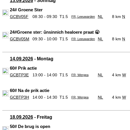
13.09.2026
- Sonntag
24# Groene Ster
GCBV05F
08:30 - 09:30
T1.5
NL
8 km
N
FR, Leeuwarden
24#Groene ster: ûnsinnich healoere praat 🥱
GCBV05M
09:30 - 10:00
T1.5
NL
8 km
N
FR, Leeuwarden
14.09.2026
- Montag
60# Prik actie
GCBTP3E
13:00 - 14:00
T1.5
NL
4 km
W
FR, Wergea
60# Na de prik actie
GCBTP3H
14:00 - 14:30
T1.5
NL
4 km
W
FR, Wergea
18.09.2026
- Freitag
50# De brug is open