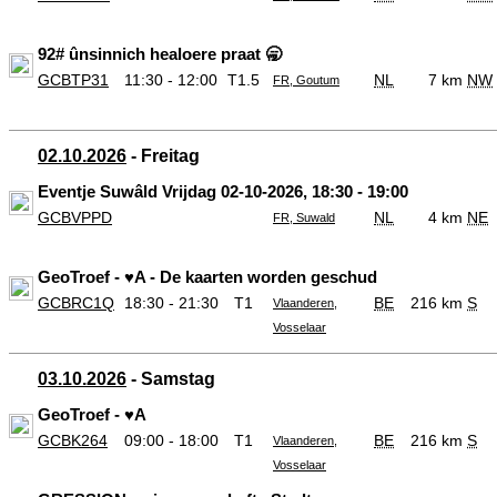
92# ûnsinnich healoere praat 🥱
GCBTP31
11:30 - 12:00
T1.5
NL
7 km
NW
FR, Goutum
02.10.2026
- Freitag
Eventje Suwâld Vrijdag 02-10-2026, 18:30 - 19:00
GCBVPPD
NL
4 km
NE
FR, Suwald
GeoTroef - ♥️A - De kaarten worden geschud
GCBRC1Q
18:30 - 21:30
T1
BE
216 km
S
Vlaanderen,
Vosselaar
03.10.2026
- Samstag
GeoTroef - ♥️A
GCBK264
09:00 - 18:00
T1
BE
216 km
S
Vlaanderen,
Vosselaar