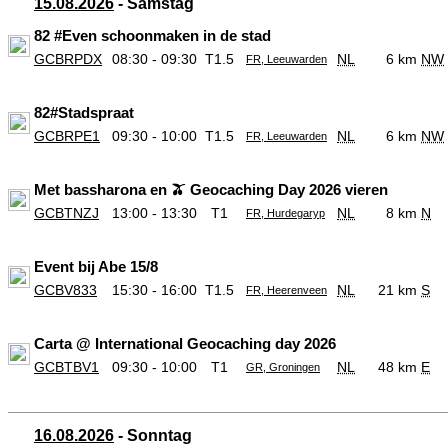
15.08.2026
- Samstag
82 #Even schoonmaken in de stad
GCBRPDX
08:30 - 09:30
T1.5
NL
6 km
NW
FR, Leeuwarden
82#Stadspraat
GCBRPE1
09:30 - 10:00
T1.5
NL
6 km
NW
FR, Leeuwarden
Met bassharona en 🫒 Geocaching Day 2026 vieren
GCBTNZJ
13:00 - 13:30
T1
NL
8 km
N
FR, Hurdegaryp
Event bij Abe 15/8
GCBV833
15:30 - 16:00
T1.5
NL
21 km
S
FR, Heerenveen
Carta @ International Geocaching day 2026
GCBTBV1
09:30 - 10:00
T1
NL
48 km
E
GR, Groningen
16.08.2026
- Sonntag