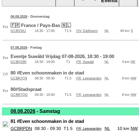
Events
06.08.2026
- Donnerstag
🇫🇷 France / Pays-Bas 🇳🇱
GCBV3XJ
16:30 - 17:00
T1.5
OV, Giethoorn
NL
49 km
S
07.08.2026
- Freitag
Eventje Suwâld Vrijdag 07-08-2026, 18:30 - 19:00
GCBQ295
18:30 - 19:00
T1
FR, Suwald
NL
4 km
NE
80 #Even schoonmaken in de stad
GCBR7Q9
08:30 - 09:30
T1.5
FR, Leeuwarden
NL
8 km
NW
80#Stadspraat
GCBR7QD
09:30 - 10:00
T1.5
FR, Leeuwarden
NL
8 km
NW
08.08.2026
- Samstag
81 #Even schoonmaken in de stad
GCBRPDN
08:30 - 09:30
T1.5
NL
10 km
NW
FR, Leeuwarden