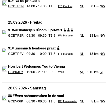
61# Na de prik actie
GCBTP3N
14:00 - 14:30
T1.5
NL
8 km
NW
FR, Goutum
25.09.2026
- Freitag
91#🚮Himmeljen rûnom Ljouwert 🧹🧹🧹
GCBTP2R
08:30 - 09:30
T1.5
NL
13 km
NW
FR, Marsum
91# ûnsinnich healoere praat 🥱
GCBTP2V
09:30 - 10:00
T1.5
NL
13 km
NW
FR, Marsum
Hornbert Welcomes You to Vienna
GCBKJFY
19:00 - 21:00
T1
AT
916 km
SE
Wien
26.09.2026
- Samstag
86 #Even schoonmaken in de stad
GCBV06K
08:30 - 09:30
T1.5
NL
5 km
NW
FR, Leeuwarden