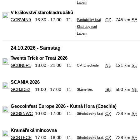
Labem
V království starokladrubáků
GCBV4N9
16:30 - 17:00
T1
CZ
745 km
SE
Pardubický kraj,
Kladruby nad
Labem
24.10.2026
- Samstag
Twents Trick or Treat 2026
GCBN5R1
18:00 - 21:00
T1
NL
121 km
SE
OV, Enschede
SCANIA 2026
GCBJD52
11:00 - 17:00
T1
SE
580 km
NE
Skåne län,
Geocoinfest Europe 2026 - Kutná Hora (Czechia)
GCB9NWC
10:00 - 17:00
T1
CZ
738 km
SE
Středočeský kraj
Kramářská mincovna
GCBTECE
17:00 - 18:00
T1
CZ
738 km
SE
Středočeský kraj,