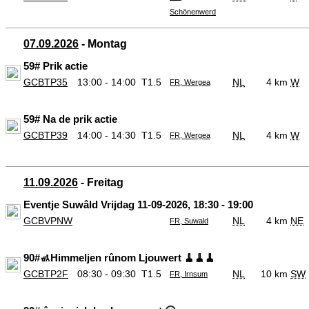
Schönenwerd
07.09.2026
- Montag
59# Prik actie
GCBTP35
13:00 - 14:00
T1.5
NL
4 km
W
FR, Wergea
59# Na de prik actie
GCBTP39
14:00 - 14:30
T1.5
NL
4 km
W
FR, Wergea
11.09.2026
- Freitag
Eventje Suwâld Vrijdag 11-09-2026, 18:30 - 19:00
GCBVPNW
NL
4 km
NE
FR, Suwald
90#🚮Himmeljen rûnom Ljouwert 🧹🧹🧹
GCBTP2F
08:30 - 09:30
T1.5
NL
10 km
SW
FR, Irnsum