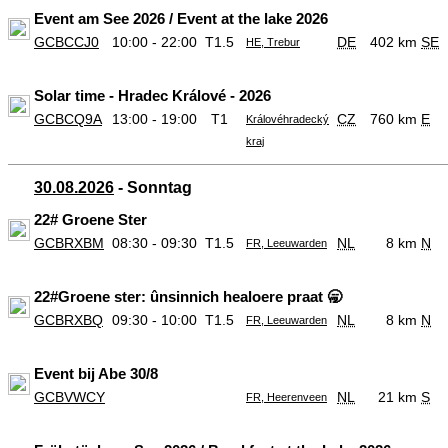
Event am See 2026 / Event at the lake 2026
GCBCCJ0
10:00 - 22:00
T1.5
DE
402 km
SE
HE, Trebur
Solar time - Hradec Králové - 2026
GCBCQ9A
13:00 - 19:00
T1
CZ
760 km
E
Královéhradecký
kraj
30.08.2026
- Sonntag
22# Groene Ster
GCBRXBM
08:30 - 09:30
T1.5
NL
8 km
N
FR, Leeuwarden
22#Groene ster: ûnsinnich healoere praat 🥱
GCBRXBQ
09:30 - 10:00
T1.5
NL
8 km
N
FR, Leeuwarden
Event bij Abe 30/8
GCBVWCY
NL
21 km
S
FR, Heerenveen