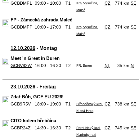
GCBDMF1
09:00 - 10:00
T1
CZ
774 km
SE
Kraj Vysočina,
Maleč
FP - Zámecká zahrada Maleč
GCBDMFP
10:00 - 17:00
T1
CZ
774 km
SE
Kraj Vysočina,
Maleč
12.10.2026
- Montag
Meet 'n Greet in Buren
GCBV82W
16:00 - 16:30
T2
NL
35 km
N
FR, Buren
23.10.2026
- Freitag
Zdař Bůh, GCF EU 2026!
GCB9R5V
18:00 - 19:00
T1
CZ
738 km
SE
Středočeský kraj,
Kutná Hora
CITO kolem hřebčína
GCBR24Z
14:30 - 16:30
T2
CZ
745 km
SE
Pardubický kraj,
Kladruby nad