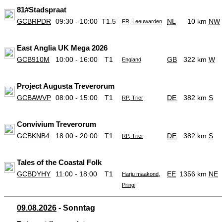
81#Stadspraat
GCBRPDR
09:30 - 10:00
T1.5
NL
10 km
NW
FR, Leeuwarden
East Anglia UK Mega 2026
GCB910M
10:00 - 16:00
T1
GB
322 km
W
England
Project Augusta Treverorum
GCBAWVP
08:00 - 15:00
T1
DE
382 km
S
RP, Trier
Convivium Treverorum
GCBKNB4
18:00 - 20:00
T1
DE
382 km
S
RP, Trier
Tales of the Coastal Folk
GCBDYHY
11:00 - 18:00
T1
EE
1356 km
NE
Harju maakond,
Pringi
09.08.2026
- Sonntag