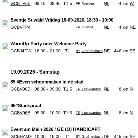
GCBTP5E
09:15 - 09:45
T1.5
NL
4 km
W
FR, Wergea
Eventje Suwâld Vrijdag 18-09-2026, 18:30 - 19:00
GCBVPP4
NL
4 km
NE
FR, Suwald
WarmUp-Party oder Welcome Party
GCBJ4CW
18:00 - 21:00
T1
DE
446 km
SE
BY, Großheubach
19.09.2026
- Samstag
85 #Even schoonmaken in de stad
GCBV06D
08:30 - 09:30
T1.5
NL
8 km
N
FR, Leeuwarden
85#Stadspraat
GCBV06E
09:30 - 10:00
T1.5
NL
8 km
N
FR, Leeuwarden
Event am Main 2026 / GE (O) HANDICAPT
GCBHAM9
10:00 - 18:00
T1
DE
445 km
SE
BY, Großheubach