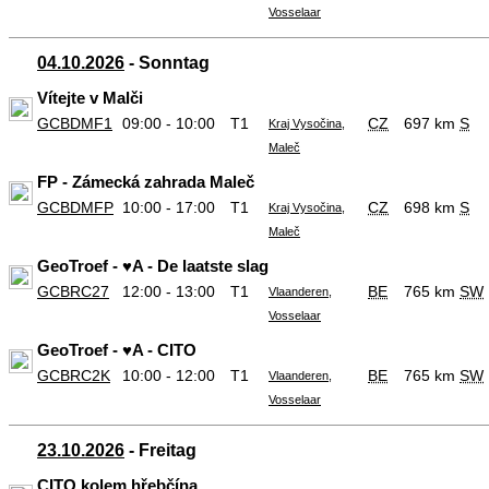
Vosselaar
04.10.2026
- Sonntag
Vítejte v Malči
GCBDMF1
09:00 - 10:00
T1
CZ
697 km
S
Kraj Vysočina,
Maleč
FP - Zámecká zahrada Maleč
GCBDMFP
10:00 - 17:00
T1
CZ
698 km
S
Kraj Vysočina,
Maleč
GeoTroef - ♥️A - De laatste slag
GCBRC27
12:00 - 13:00
T1
BE
765 km
SW
Vlaanderen,
Vosselaar
GeoTroef - ♥️A - CITO
GCBRC2K
10:00 - 12:00
T1
BE
765 km
SW
Vlaanderen,
Vosselaar
23.10.2026
- Freitag
CITO kolem hřebčína