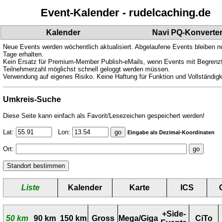
Event-Kalender - rudelcaching.de
Kalender
Navi PQ-Konverte
Neue Events werden wöchentlich aktualisiert. Abgelaufene Events bleiben n
Tage erhalten.
Kein Ersatz für Premium-Member Publish-eMails, wenn Events mit Begrenz
Teilnehmerzahl möglichst schnell geloggt werden müssen.
Verwendung auf eigenes Risiko. Keine Haftung für Funktion und Vollständigk
Umkreis-Suche
Diese Seite kann einfach als Favorit/Lesezeichen gespeichert werden!
Lat:
Lon:
Eingabe als Dezimal-Koordinaten
Ort:
Liste
Kalender
Karte
ICS
+Side-
50 km
90 km
150 km
Gross
Mega/Giga
CiTo