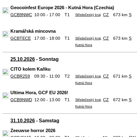
Geocoinfest Europe 2026 - Kutná Hora (Czechia)
GCB9NWC
10:00 - 17:00
T1
CZ
673 km
S
Středočeský kraj
Kramářská mincovna
GCBTECE
17:00 - 18:00
T1
CZ
673 km
S
Středočeský kraj,
Kutná Hora
25.10.2026
- Sonntag
CITO kolem Kaňku
GCBR259
09:30 - 11:00
T2
CZ
671 km
S
Středočeský kraj,
Kutná Hora
Ultima Hora, GCF EU 2026!
GCB9NWD
12:00 - 13:00
T1
CZ
672 km
S
Středočeský kraj,
Kutná Hora
31.10.2026
- Samstag
Zeeuwse horror 2026