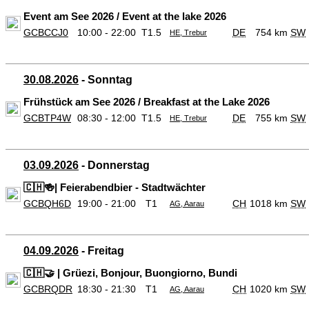
Event am See 2026 / Event at the lake 2026
GCBCCJ0
10:00 - 22:00
T1.5
DE
754 km
SW
HE, Trebur
30.08.2026
- Sonntag
Frühstück am See 2026 / Breakfast at the Lake 2026
GCBTP4W
08:30 - 12:00
T1.5
DE
755 km
SW
HE, Trebur
03.09.2026
- Donnerstag
🇨🇭🍻| Feierabendbier - Stadtwächter
GCBQH6D
19:00 - 21:00
T1
CH
1018 km
SW
AG, Aarau
04.09.2026
- Freitag
🇨🇭🤝 | Grüezi, Bonjour, Buongiorno, Bundi
GCBRQDR
18:30 - 21:30
T1
CH
1020 km
SW
AG, Aarau