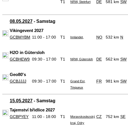
T1
DE
581 km
SW
NRW, Steinfurt
08.05.2027
- Samstag
Vikingevent 2027
GCBMYBM
11:00 - 17:00
T1
NO
532 km
N
Innlandet,
H2O in Gütersloh
GCBHEW9
09:30 - 17:00
T1
DE
562 km
SW
NRW, Gütersloh
Geo80's
GCBJJJJ
09:30 - 17:00
T1
FR
981 km
SW
Grand Est,
Tinqueux
15.05.2027
- Samstag
Tajemství břidlice 2027
GCBPYEY
11:00 - 18:00
T1
CZ
752 km
SE
Moravskoslezský
kraj, Odry