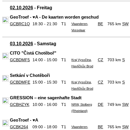
02.10.2026
- Freitag
GeoTroef - ♥️A - De kaarten worden geschud
GCBRC1Q
18:30 - 21:30
T1
BE
765 km
SW
Vlaanderen,
Vosselaar
03.10.2026
- Samstag
CITO "Čistá Chotěboř"
GCBDMF5
14:00 - 15:00
T1
CZ
703 km
S
Kraj Vysočina,
Havlíčkův Brod
Setkání v Chotěboři
GCBDMFE
15:00 - 15:30
T1
CZ
703 km
S
Kraj Vysočina,
Havlíčkův Brod
GRESSION – eine sagenhafte Stadt
GCBHZYK
10:00 - 16:00
T1
DE
749 km
SW
NRW, Stolberg
(Rheinland)
GeoTroef - ♥️A
GCBK264
09:00 - 18:00
T1
BE
765 km
SW
Vlaanderen,