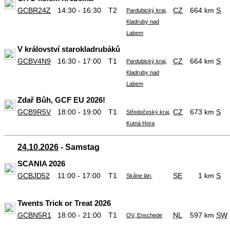
GCBR24Z
14:30 - 16:30
T2
CZ
664 km
S
Pardubický kraj,
Kladruby nad
Labem
V království starokladrubáků
GCBV4N9
16:30 - 17:00
T1
CZ
664 km
S
Pardubický kraj,
Kladruby nad
Labem
Zdař Bůh, GCF EU 2026!
GCB9R5V
18:00 - 19:00
T1
CZ
673 km
S
Středočeský kraj,
Kutná Hora
24.10.2026
- Samstag
SCANIA 2026
GCBJD52
11:00 - 17:00
T1
SE
1 km
S
Skåne län,
Twents Trick or Treat 2026
GCBN5R1
18:00 - 21:00
T1
NL
597 km
SW
OV, Enschede