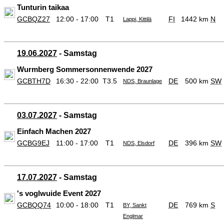
Tunturin taikaa
GCBQZ27
12:00 - 17:00
T1
FI
1442 km
N
Lappi, Kittilä
19.06.2027
- Samstag
Wurmberg Sommersonnenwende 2027
GCBTH7D
16:30 - 22:00
T3.5
DE
500 km
SW
NDS, Braunlage
03.07.2027
- Samstag
Einfach Machen 2027
GCBG9EJ
11:00 - 17:00
T1
DE
396 km
SW
NDS, Elsdorf
17.07.2027
- Samstag
's voglwuide Event 2027
GCBQQ74
10:00 - 18:00
T1
DE
769 km
S
BY, Sankt
Englmar