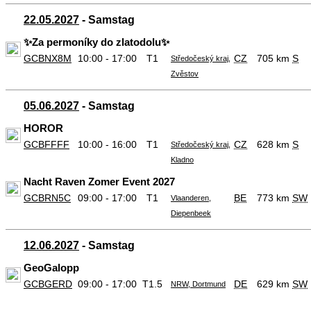
22.05.2027
- Samstag
✨Za permoníky do zlatodolu✨
GCBNX8M
10:00 - 17:00
T1
CZ
705 km
S
Středočeský kraj,
Zvěstov
05.06.2027
- Samstag
HOROR
GCBFFFF
10:00 - 16:00
T1
CZ
628 km
S
Středočeský kraj,
Kladno
Nacht Raven Zomer Event 2027
GCBRN5C
09:00 - 17:00
T1
BE
773 km
SW
Vlaanderen,
Diepenbeek
12.06.2027
- Samstag
GeoGalopp
GCBGERD
09:00 - 17:00
T1.5
DE
629 km
SW
NRW, Dortmund