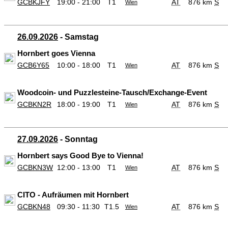
GCBKJFY
19:00 - 21:00
T1
AT
876 km
S
Wien
26.09.2026
- Samstag
Hornbert goes Vienna
GCB6Y65
10:00 - 18:00
T1
AT
876 km
S
Wien
Woodcoin- und Puzzlesteine-Tausch/Exchange-Event
GCBKN2R
18:00 - 19:00
T1
AT
876 km
S
Wien
27.09.2026
- Sonntag
Hornbert says Good Bye to Vienna!
GCBKN3W
12:00 - 13:00
T1
AT
876 km
S
Wien
CITO - Aufräumen mit Hornbert
GCBKN48
09:30 - 11:30
T1.5
AT
876 km
S
Wien