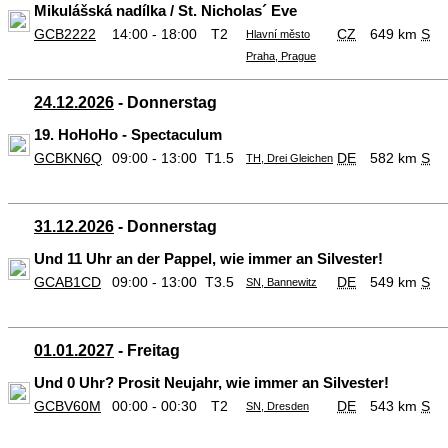
Mikulášská nadílka / St. Nicholas´ Eve
GCB2222
14:00 - 18:00
T2
CZ
649 km
S
Hlavní město
Praha, Prague
24.12.2026
- Donnerstag
19. HoHoHo - Spectaculum
GCBKN6Q
09:00 - 13:00
T1.5
DE
582 km
S
TH, Drei Gleichen
31.12.2026
- Donnerstag
Und 11 Uhr an der Pappel, wie immer an Silvester!
GCAB1CD
09:00 - 13:00
T3.5
DE
549 km
S
SN, Bannewitz
01.01.2027
- Freitag
Und 0 Uhr? Prosit Neujahr, wie immer an Silvester!
GCBV60M
00:00 - 00:30
T2
DE
543 km
S
SN, Dresden