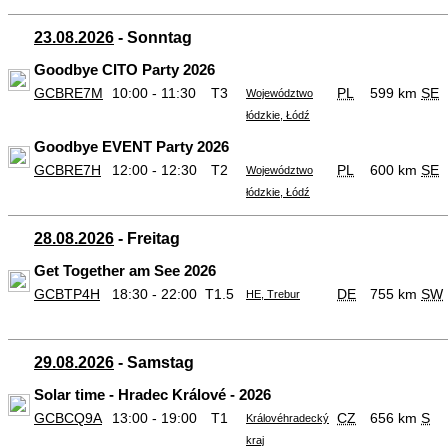
23.08.2026
- Sonntag
Goodbye CITO Party 2026
GCBRE7M
10:00 - 11:30
T3
PL
599 km
SE
Województwo
łódzkie, Łódź
Goodbye EVENT Party 2026
GCBRE7H
12:00 - 12:30
T2
PL
600 km
SE
Województwo
łódzkie, Łódź
28.08.2026
- Freitag
Get Together am See 2026
GCBTP4H
18:30 - 22:00
T1.5
DE
755 km
SW
HE, Trebur
29.08.2026
- Samstag
Solar time - Hradec Králové - 2026
GCBCQ9A
13:00 - 19:00
T1
CZ
656 km
S
Královéhradecký
kraj