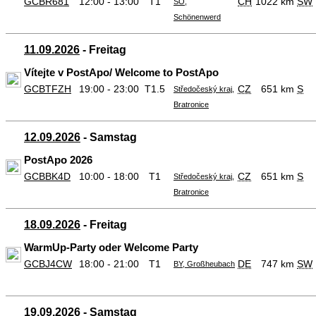
GCBR681
12:00 - 13:00
T1
CH
1022 km
SW
SO,
Schönenwerd
11.09.2026
- Freitag
Vítejte v PostApo/ Welcome to PostApo
GCBTFZH
19:00 - 23:00
T1.5
CZ
651 km
S
Středočeský kraj,
Bratronice
12.09.2026
- Samstag
PostApo 2026
GCBBK4D
10:00 - 18:00
T1
CZ
651 km
S
Středočeský kraj,
Bratronice
18.09.2026
- Freitag
WarmUp-Party oder Welcome Party
GCBJ4CW
18:00 - 21:00
T1
DE
747 km
SW
BY, Großheubach
19.09.2026
- Samstag