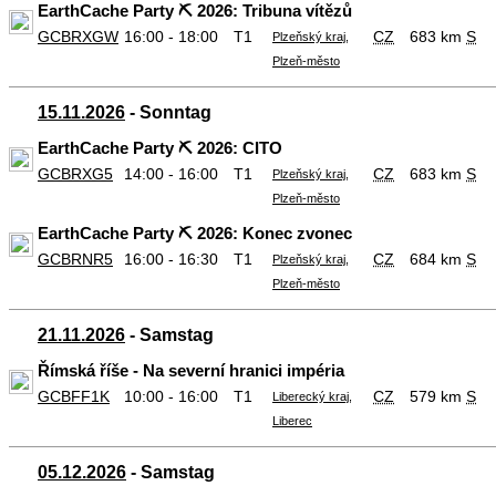
EarthCache Party ⛏️ 2026: Tribuna vítězů
GCBRXGW
16:00 - 18:00
T1
CZ
683 km
S
Plzeňský kraj,
Plzeň-město
15.11.2026
- Sonntag
EarthCache Party ⛏️ 2026: CITO
GCBRXG5
14:00 - 16:00
T1
CZ
683 km
S
Plzeňský kraj,
Plzeň-město
EarthCache Party ⛏️ 2026: Konec zvonec
GCBRNR5
16:00 - 16:30
T1
CZ
684 km
S
Plzeňský kraj,
Plzeň-město
21.11.2026
- Samstag
Římská říše - Na severní hranici impéria
GCBFF1K
10:00 - 16:00
T1
CZ
579 km
S
Liberecký kraj,
Liberec
05.12.2026
- Samstag