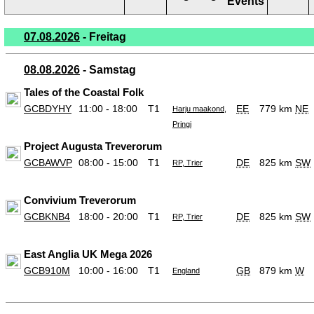
Events
07.08.2026
- Freitag
08.08.2026
- Samstag
Tales of the Coastal Folk
GCBDYHY
11:00 - 18:00
T1
EE
779 km
NE
Harju maakond,
Pringi
Project Augusta Treverorum
GCBAWVP
08:00 - 15:00
T1
DE
825 km
SW
RP, Trier
Convivium Treverorum
GCBKNB4
18:00 - 20:00
T1
DE
825 km
SW
RP, Trier
East Anglia UK Mega 2026
GCB910M
10:00 - 16:00
T1
GB
879 km
W
England