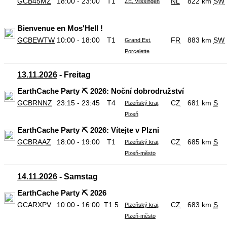
GCB45MZ
18:00 - 23:00
T1
NL
822 km
SW
ZE, Vlissingen
Bienvenue en Mos'Hell !
GCBEWTW
10:00 - 18:00
T1
FR
883 km
SW
Grand Est,
Porcelette
13.11.2026
- Freitag
EarthCache Party ⛏️ 2026: Noční dobrodružství
GCBRNNZ
23:15 - 23:45
T4
CZ
681 km
S
Plzeňský kraj,
Plzeň
EarthCache Party ⛏️ 2026: Vítejte v Plzni
GCBRAAZ
18:00 - 19:00
T1
CZ
685 km
S
Plzeňský kraj,
Plzeň-město
14.11.2026
- Samstag
EarthCache Party ⛏️ 2026
GCARXPV
10:00 - 16:00
T1.5
CZ
683 km
S
Plzeňský kraj,
Plzeň-město