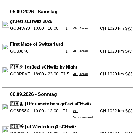
05.09.2026
- Samstag
grüezi sCHwiiz 2026
GCB4WYJ
10:00 - 16:00
T1
CH
1020 km
SW
AG, Aarau
First Maze of Switzerland
GCBJ8K6
T1
CH
1020 km
SW
AG, Aarau
🇨🇭🎉 | grüezi sCHwiiz by Night
GCBRFVE
18:00 - 23:00
T1.5
CH
1020 km
SW
AG, Aarau
06.09.2026
- Sonntag
🇨🇭🧹 | Ufruumete bem grüezi sCHwiiz
GCBP58X
10:00 - 12:00
T1
CH
1022 km
SW
SO,
Schönenwerd
🇨🇭👋 | uf Wiederluegä sCHwiiz