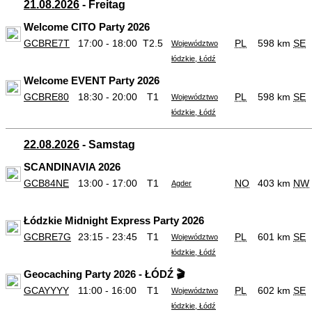
21.08.2026
- Freitag
Welcome CITO Party 2026
GCBRE7T
17:00 - 18:00
T2.5
PL
598 km
SE
Województwo
łódzkie, Łódź
Welcome EVENT Party 2026
GCBRE80
18:30 - 20:00
T1
PL
598 km
SE
Województwo
łódzkie, Łódź
22.08.2026
- Samstag
SCANDINAVIA 2026
GCB84NE
13:00 - 17:00
T1
NO
403 km
NW
Agder
Łódzkie Midnight Express Party 2026
GCBRE7G
23:15 - 23:45
T1
PL
601 km
SE
Województwo
łódzkie, Łódź
Geocaching Party 2026 - ŁÓDŹ 🎬
GCAYYYY
11:00 - 16:00
T1
PL
602 km
SE
Województwo
łódzkie, Łódź