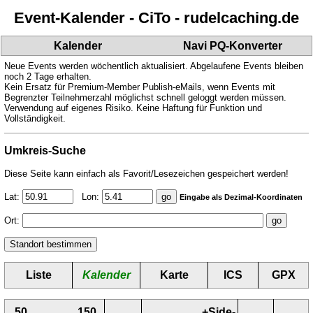
Event-Kalender - CiTo - rudelcaching.de
Kalender
Navi PQ-Konverter
Neue Events werden wöchentlich aktualisiert. Abgelaufene Events bleiben
noch 2 Tage erhalten.
Kein Ersatz für Premium-Member Publish-eMails, wenn Events mit
Begrenzter Teilnehmerzahl möglichst schnell geloggt werden müssen.
Verwendung auf eigenes Risiko. Keine Haftung für Funktion und
Vollständigkeit.
Umkreis-Suche
Diese Seite kann einfach als Favorit/Lesezeichen gespeichert werden!
Lat:
Lon:
Eingabe als Dezimal-Koordinaten
Ort:
Liste
Kalender
Karte
ICS
GPX
50
150
+Side-