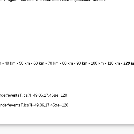
m
-
40 km
-
50 km
-
60 km
-
70 km
-
80 km
-
90 km
-
100 km
-
110 km
-
120 
ender/eventsT.ics?l=49.06,17.45&e=120