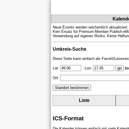
Kalend
Neue Events werden wöchentlich aktualisiert.
Kein Ersatz für Premium-Member Publish-eMa
Verwendung auf eigenes Risiko. Keine Haftung
Umkreis-Suche
Diese Seite kann einfach als Favorit/Lesezei
Lat:
Lon:
Ei
Ort:
Liste
ICS-Format
Die Kalender können einfach mit viele Kalen