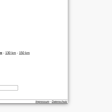
km
-
130 km
-
150 km
Impressum
-
Datenschutz