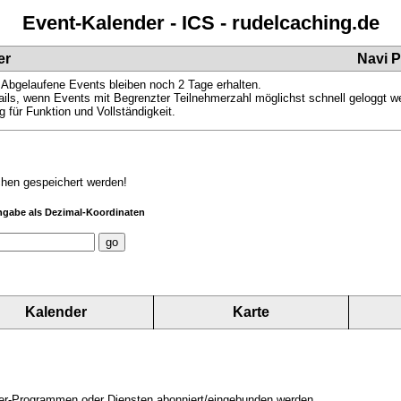
Event-Kalender - ICS - rudelcaching.de
er
Navi 
 Abgelaufene Events bleiben noch 2 Tage erhalten.
ils, wenn Events mit Begrenzter Teilnehmerzahl möglichst schnell geloggt 
 für Funktion und Vollständigkeit.
chen gespeichert werden!
ngabe als Dezimal-Koordinaten
Kalender
Karte
der-Programmen oder Diensten abonniert/eingebunden werden.