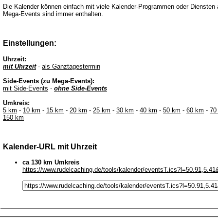
Die Kalender können einfach mit viele Kalender-Programmen oder Diensten 
Mega-Events sind immer enthalten.
Einstellungen:
Uhrzeit:
mit Uhrzeit
-
als Ganztagestermin
Side-Events (zu Mega-Events):
mit Side-Events
-
ohne Side-Events
Umkreis:
5 km
-
10 km
-
15 km
-
20 km
-
25 km
-
30 km
-
40 km
-
50 km
-
60 km
-
70
150 km
Kalender-URL mit Uhrzeit
ca 130 km Umkreis
https://www.rudelcaching.de/tools/kalender/eventsT.ics?l=50.91,5.4