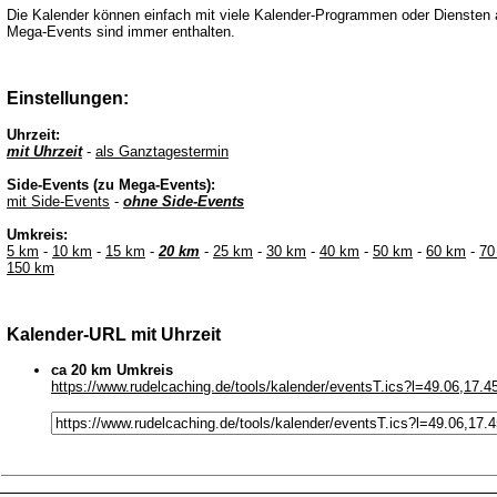
Die Kalender können einfach mit viele Kalender-Programmen oder Diensten 
Mega-Events sind immer enthalten.
Einstellungen:
Uhrzeit:
mit Uhrzeit
-
als Ganztagestermin
Side-Events (zu Mega-Events):
mit Side-Events
-
ohne Side-Events
Umkreis:
5 km
-
10 km
-
15 km
-
20 km
-
25 km
-
30 km
-
40 km
-
50 km
-
60 km
-
70
150 km
Kalender-URL mit Uhrzeit
ca 20 km Umkreis
https://www.rudelcaching.de/tools/kalender/eventsT.ics?l=49.06,17.