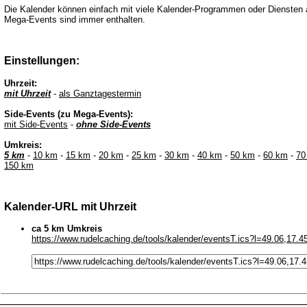
Die Kalender können einfach mit viele Kalender-Programmen oder Diensten 
Mega-Events sind immer enthalten.
Einstellungen:
Uhrzeit:
mit Uhrzeit
-
als Ganztagestermin
Side-Events (zu Mega-Events):
mit Side-Events
-
ohne Side-Events
Umkreis:
5 km
-
10 km
-
15 km
-
20 km
-
25 km
-
30 km
-
40 km
-
50 km
-
60 km
-
70
150 km
Kalender-URL mit Uhrzeit
ca 5 km Umkreis
https://www.rudelcaching.de/tools/kalender/eventsT.ics?l=49.06,17.