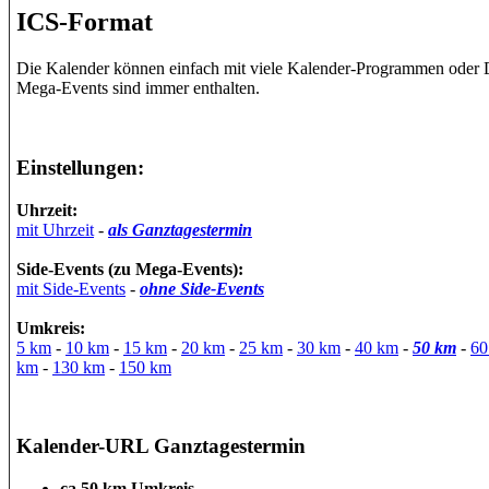
ICS-Format
Die Kalender können einfach mit viele Kalender-Programmen oder 
Mega-Events sind immer enthalten.
Einstellungen:
Uhrzeit:
mit Uhrzeit
-
als Ganztagestermin
Side-Events (zu Mega-Events):
mit Side-Events
-
ohne Side-Events
Umkreis:
5 km
-
10 km
-
15 km
-
20 km
-
25 km
-
30 km
-
40 km
-
50 km
-
60
km
-
130 km
-
150 km
Kalender-URL Ganztagestermin
ca 50 km Umkreis