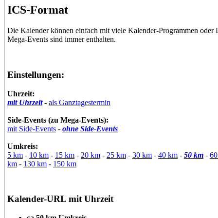
ICS-Format
Die Kalender können einfach mit viele Kalender-Programmen oder 
Mega-Events sind immer enthalten.
Einstellungen:
Uhrzeit:
mit Uhrzeit
-
als Ganztagestermin
Side-Events (zu Mega-Events):
mit Side-Events
-
ohne Side-Events
Umkreis:
5 km
-
10 km
-
15 km
-
20 km
-
25 km
-
30 km
-
40 km
-
50 km
-
60
km
-
130 km
-
150 km
Kalender-URL mit Uhrzeit
ca 50 km Umkreis