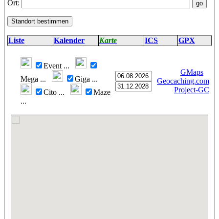
Ort:
Liste
Kalender
Karte
ICS
GPX
Event
...
GMaps
Mega
...
Giga
...
Geocaching.com
Project-GC
Cito
...
Maze
...