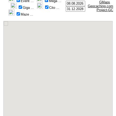
Event
...
Mega
...
GMaps
Geocaching.com
Giga
...
Cito
...
Project-GC
Maze
...