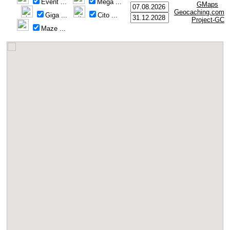
Event
...
Mega
...
GMaps
Geocaching.com
Giga
...
Cito
...
Project-GC
Maze
...