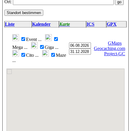
Ort:
Liste
Kalender
Karte
ICS
GPX
Event
...
GMaps
Mega
...
Giga
...
Geocaching.com
Project-GC
Cito
...
Maze
...