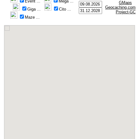
Event
...
Mega
...
GMaps
Geocaching.com
Giga
...
Cito
...
Project-GC
Maze
...