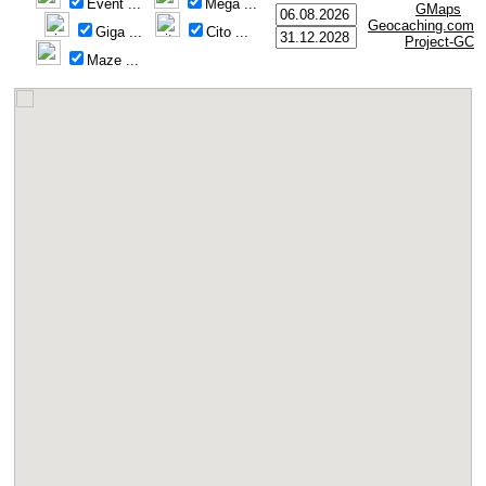
Event
...
Mega
...
GMaps
Geocaching.com
Giga
...
Cito
...
Project-GC
Maze
...