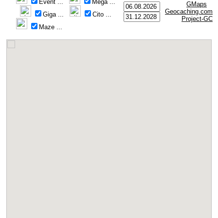
Event
...
Mega
...
GMaps
Geocaching.com
Giga
...
Cito
...
Project-GC
Maze
...