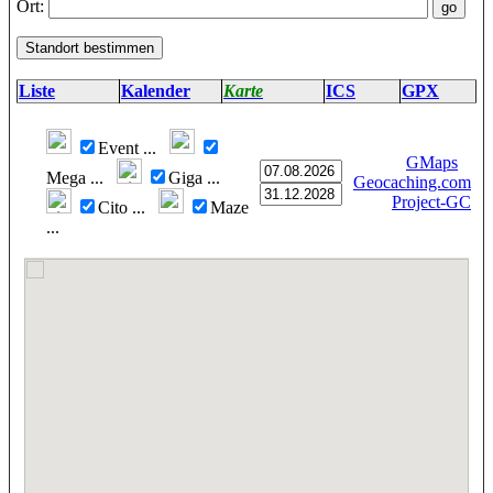
Ort:
Liste
Kalender
Karte
ICS
GPX
Event
...
GMaps
Mega
...
Giga
...
Geocaching.com
Project-GC
Cito
...
Maze
...