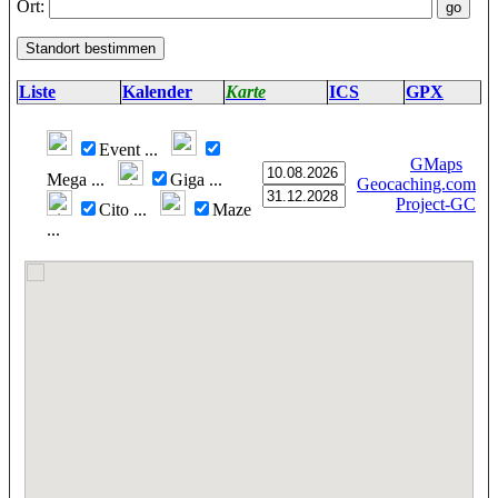
Ort:
Liste
Kalender
Karte
ICS
GPX
Event
...
GMaps
Mega
...
Giga
...
Geocaching.com
Project-GC
Cito
...
Maze
...