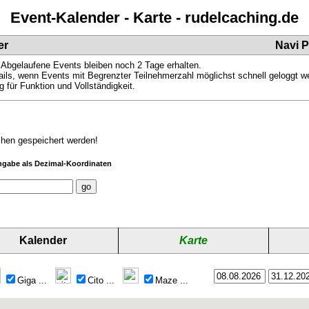
Event-Kalender - Karte - rudelcaching.de
er
Navi 
 Abgelaufene Events bleiben noch 2 Tage erhalten.
ils, wenn Events mit Begrenzter Teilnehmerzahl möglichst schnell geloggt 
 für Funktion und Vollständigkeit.
chen gespeichert werden!
ngabe als Dezimal-Koordinaten
Kalender
Karte
Giga
...
Cito
...
Maze
...