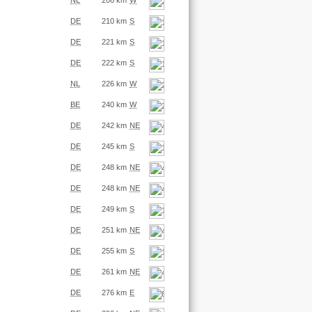
NL
206 km
W
DE
210 km
S
DE
221 km
S
DE
222 km
S
NL
226 km
W
BE
240 km
W
DE
242 km
NE
DE
245 km
S
DE
248 km
NE
DE
248 km
NE
DE
249 km
S
DE
251 km
NE
DE
255 km
S
DE
261 km
NE
DE
276 km
E