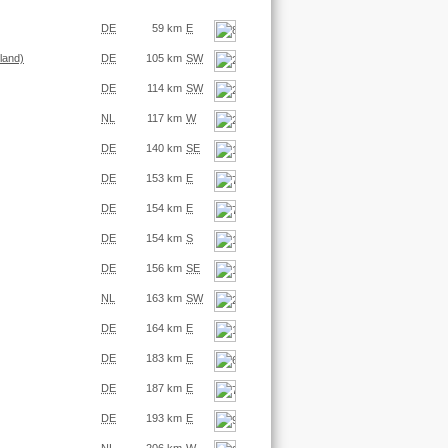
DE
59 km
E
land)
DE
105 km
SW
DE
114 km
SW
NL
117 km
W
DE
140 km
SE
DE
153 km
E
DE
154 km
E
DE
154 km
S
DE
156 km
SE
NL
163 km
SW
DE
164 km
E
DE
183 km
E
DE
187 km
E
DE
193 km
E