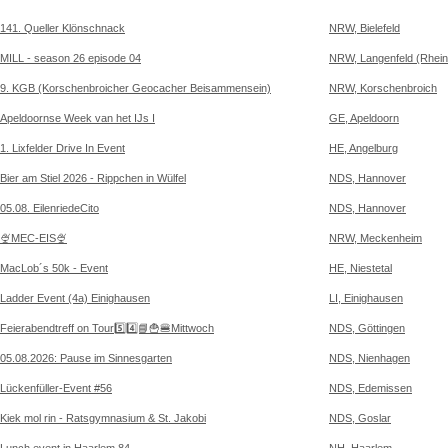
141. Queller Klönschnack
NRW, Bielefeld
MILL - season 26 episode 04
NRW, Langenfeld (Rhein
9. KGB (Korschenbroicher Geocacher Beisammensein)
NRW, Korschenbroich
Apeldoornse Week van het IJs I
GE, Apeldoorn
1. Lixfelder Drive In Event
HE, Angelburg
Bier am Stiel 2026 - Rippchen in Wülfel
NDS, Hannover
05.08. EilenriedeCito
NDS, Hannover
🍨MEC-EIS🍨
NRW, Meckenheim
MacLob´s 50k - Event
HE, Niestetal
Ladder Event (4a) Einighausen
LI, Einighausen
Feierabendtreff on Tour5️⃣4️⃣📘🍟🍔Mittwoch
NDS, Göttingen
05.08.2026: Pause im Sinnesgarten
NDS, Nienhagen
Lückenfüller-Event #56
NDS, Edemissen
Kiek mol rin - Ratsgymnasium & St. Jakobi
NDS, Goslar