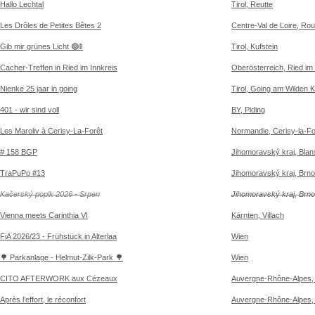
Hallo Lechtal
Tirol, Reutte
Les Drôles de Petites Bêtes 2
Centre-Val de Loire, Ro
Gib mir grünes Licht 🟢🚦
Tirol, Kufstein
Cacher-Treffen in Ried im Innkreis
Oberösterreich, Ried im 
Nienke 25 jaar in going
Tirol, Going am Wilden K
401 - wir sind voll
BY, Piding
Les Maroliv à Cerisy-La-Forêt
Normandie, Cerisy-la-Fo
# 158 BGP
Jihomoravský kraj, Bla
TraPuPo #13
Jihomoravský kraj, Brn
Kačerský poplk 2026 - Srpen
Jihomoravský kraj, Brn
Vienna meets Carinthia VI
Kärnten, Villach
FiA 2026/23 - Frühstück in Alterlaa
Wien
🌳 Parkanlage - Helmut-Zilk-Park 🌳
Wien
CITO AFTERWORK aux Cézeaux
Auvergne-Rhône-Alpes, 
Après l’effort, le réconfort
Auvergne-Rhône-Alpes, 