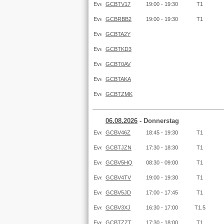
GCBTV17
19:00 - 19:30
T1
GCBRBB2
19:00 - 19:30
T1
GCBTA2Y
GCBTKD3
GCBT0AV
GCBTAKA
GCBTZMK
06.08.2026
- Donnerstag
GCBV46Z
18:45 - 19:30
T1
GCBTJZN
17:30 - 18:30
T1
GCBV5HQ
08:30 - 09:00
T1
GCBV4TV
19:00 - 19:30
T1
GCBV5JD
17:00 - 17:45
T1
GCBV3XJ
16:30 - 17:00
T1.5
GCBTZZT
17:30 - 18:00
T1