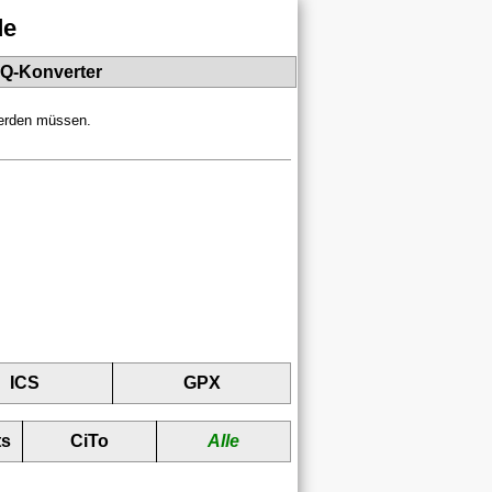
de
PQ-Konverter
werden müssen.
ICS
GPX
ts
CiTo
Alle