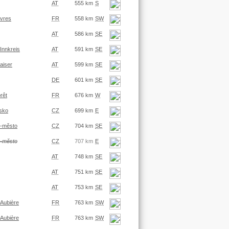
AT
555 km
S
uvres
FR
558 km
SW
AT
586 km
SE
Innkreis
AT
591 km
SE
aiser
AT
599 km
SE
DE
601 km
SE
rêt
FR
676 km
W
nsko
CZ
699 km
E
o-město
CZ
704 km
SE
o-město
CZ
707 km
E
AT
748 km
SE
AT
751 km
SE
AT
753 km
SE
Aubière
FR
763 km
SW
Aubière
FR
763 km
SW