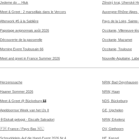
Jedeme do ... Hluk
Zlínský kraj, Uherské H
Meet & Greet : 2 marseillais dans le Vercors
Auvergne-Rhône-Alpes, 
Afterwork #5 à la Sablière
Pays de la Loire, Sainte
Papotage avignonnais août 2026
Occitanie, Villeneuve-lè
Découverte de la passerelle
Occitanie, Mazamet
Morning Event Toulousain 66
Occitanie, Toulouse
Meet and greet in France Summer 2026
Nouvelle-Aquitaine, Lab
Herzenssache
NRW, Bad Oeynhausen
Haaner Sommer 2026
NRW, Haan
Meet & Greet @ Bückeburg 🏰
NDS, Bückeburg
Apeldoornse Week van het IJs II
GE, Ugchelen
🍦Eiskalt geloggt - Eiscafe Salvadori
NRW, Erkelenz
🇫🇷 France / Pays-Bas 🇳🇱
OV, Giethoorn
Schnuddeleis-Auf die Hand-Event 2026 Nr.4
HE, Kassel