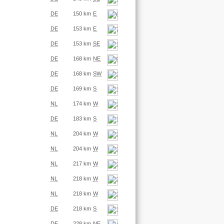
DE
150 km
E
DE
153 km
E
DE
153 km
SE
DE
168 km
NE
DE
168 km
SW
DE
169 km
S
NL
174 km
W
DE
183 km
S
NL
204 km
W
NL
204 km
W
NL
217 km
W
NL
218 km
W
NL
218 km
W
DE
218 km
S
DE
228 km
NE