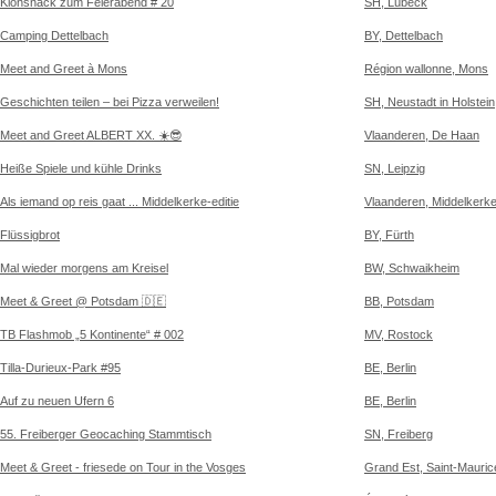
Klönsnack zum Feierabend # 20
SH, Lübeck
Camping Dettelbach
BY, Dettelbach
Meet and Greet à Mons
Région wallonne, Mons
Geschichten teilen – bei Pizza verweilen!
SH, Neustadt in Holstein
Meet and Greet ALBERT XX. ☀️😎
Vlaanderen, De Haan
Heiße Spiele und kühle Drinks
SN, Leipzig
Als iemand op reis gaat ... Middelkerke-editie
Vlaanderen, Middelkerk
Flüssigbrot
BY, Fürth
Mal wieder morgens am Kreisel
BW, Schwaikheim
Meet & Greet @ Potsdam 🇩🇪
BB, Potsdam
TB Flashmob „5 Kontinente“ # 002
MV, Rostock
Tilla-Durieux-Park #95
BE, Berlin
Auf zu neuen Ufern 6
BE, Berlin
55. Freiberger Geocaching Stammtisch
SN, Freiberg
Meet & Greet - friesede on Tour in the Vosges
Grand Est, Saint-Mauric