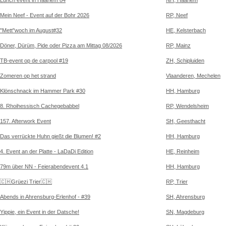
Lunch event in Haarlem 84
NH, Haarlem
Mein Neef - Event auf der Bohr 2026
RP, Neef
"Mett"woch im August#32
HE, Kelsterbach
Döner, Dürüm, Pide oder Pizza am Mittag 08/2026
RP, Mainz
TB-event op de carpool #19
ZH, Schipluiden
Zomeren op het strand
Vlaanderen, Mechelen
Klönschnack im Hammer Park #30
HH, Hamburg
8. Rhoihessisch Cachegebabbel
RP, Wendelsheim
157. Afterwork Event
SH, Geesthacht
Das verrückte Huhn gießt die Blumen! #2
HH, Hamburg
4. Event an der Platte - LaDaDi Edition
HE, Reinheim
79m über NN - Feierabendevent 4.1
HH, Hamburg
🇨🇭Grüezi Trier🇨🇭
RP, Trier
Abends in Ahrensburg-Erlenhof - #39
SH, Ahrensburg
Yippie, ein Event in der Datsche!
SN, Magdeburg