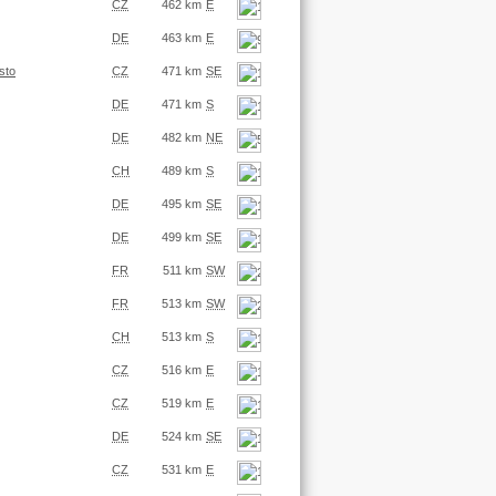
CZ
462 km
E
DE
463 km
E
sto
CZ
471 km
SE
DE
471 km
S
DE
482 km
NE
CH
489 km
S
DE
495 km
SE
DE
499 km
SE
FR
511 km
SW
FR
513 km
SW
CH
513 km
S
CZ
516 km
E
CZ
519 km
E
DE
524 km
SE
CZ
531 km
E