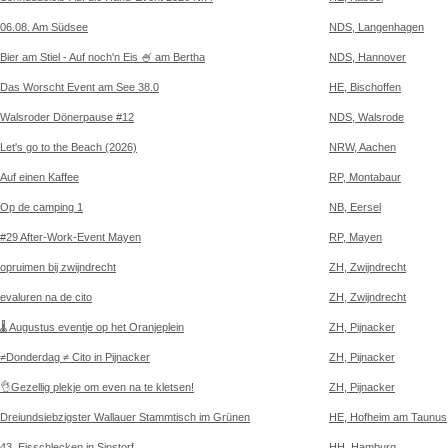
06.08. Am Südsee
NDS, Langenhagen
Bier am Stiel - Auf noch'n Eis 🍧 am Bertha
NDS, Hannover
Das Worscht Event am See 38.0
HE, Bischoffen
Walsroder Dönerpause #12
NDS, Walsrode
Let's go to the Beach (2026)
NRW, Aachen
Auf einen Kaffee
RP, Montabaur
Op de camping 1
NB, Eersel
#29 After-Work-Event Mayen
RP, Mayen
opruimen bij zwijndrecht
ZH, Zwijndrecht
evaluren na de cito
ZH, Zwijndrecht
🌡 Augustus eventje op het Oranjeplein
ZH, Pijnacker
≠Donderdag ≠ Cito in Pijnacker
ZH, Pijnacker
👌Gezellig plekje om even na te kletsen!
ZH, Pijnacker
Dreiundsiebzigster Wallauer Stammtisch im Grünen
HE, Hofheim am Taunus
43. Eisschlecken in Sinstorf
HH, Hamburg