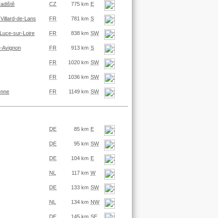
radiště
CZ
775 km
E
Villard-de-Lans
FR
781 km
S
-Luce-sur-Loire
FR
838 km
SW
s-Avignon
FR
913 km
S
FR
1020 km
SW
FR
1036 km
SW
enne
FR
1149 km
SW
DE
85 km
E
DE
95 km
SW
DE
104 km
E
NL
117 km
W
DE
133 km
SW
NL
134 km
NW
DE
145 km
SE