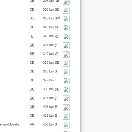
DE
296 km
NE
DE
300 km
SE
BE
305 km
SW
DE
320 km
NE
BE
325 km
W
DE
337 km
E
e
BE
342 km
W
DE
360 km
SE
DE
365 km
S
DE
372 km
E
DE
388 km
NE
DE
397 km
E
DE
405 km
E
DE
412 km
E
e-sur-Moselle
FR
460 km
S