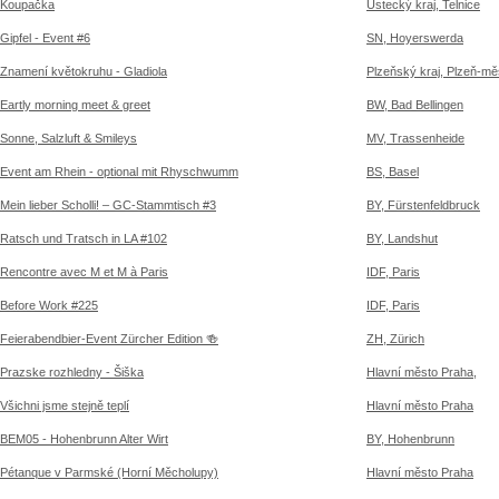
Koupačka
Ústecký kraj, Telnice
Gipfel - Event #6
SN, Hoyerswerda
Znamení květokruhu - Gladiola
Plzeňský kraj, Plzeň-mě
Eartly morning meet & greet
BW, Bad Bellingen
Sonne, Salzluft & Smileys
MV, Trassenheide
Event am Rhein - optional mit Rhyschwumm
BS, Basel
Mein lieber Scholli! – GC-Stammtisch #3
BY, Fürstenfeldbruck
Ratsch und Tratsch in LA #102
BY, Landshut
Rencontre avec M et M à Paris
IDF, Paris
Before Work #225
IDF, Paris
Feierabendbier-Event Zürcher Edition 🍻
ZH, Zürich
Prazske rozhledny - Šiška
Hlavní město Praha,
Všichni jsme stejně teplí
Hlavní město Praha
BEM05 - Hohenbrunn Alter Wirt
BY, Hohenbrunn
Pétanque v Parmské (Horní Měcholupy)
Hlavní město Praha